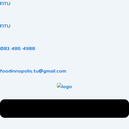
Skip
Menu
Post
FITU
to
navigation
content
FITU
083 486 4988
foodinnopolis.tu@gmail.com