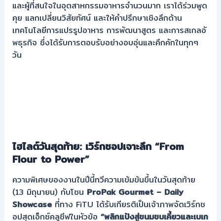
และผู้ที่สนใจในอุตสาหกรรมอาหารจำนวนมาก เราได้ร่วมพูด
คุย แลกเปลี่ยนวิสัยทัศน์ และให้คำปรึกษาเชิงลึกด้าน
เทคโนโลยีการแปรรูปอาหาร การพัฒนาสูตร และการสเกลอั
พธุรกิจ ซึ่งได้รับการตอบรับอย่างอบอุ่นและคึกคักในทุกๆ
วัน
ไฮไลต์วันสุดท้าย: เวิร์กชอปเจาะลึก “From
Flour to Power”
ความพิเศษของงานในปีนี้ทวีความเข้มข้นขึ้นในวันสุดท้าย
(13 มิถุนายน) กับโซน
ProPak Gourmet – Daily
Showcase
ที่ทาง FiTU ได้รับเกียรติเป็นเจ้าภาพจัดเวิร์กช
อปสุดเอ็กซ์คลูซีฟในหัวข้อ
“พลิกแป้งสู่ขนมขบเคี้ยวและเบเก