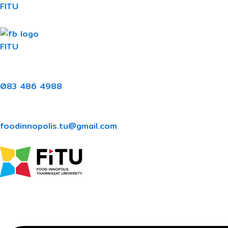
Skip
Menu
FITU
to
content
FITU
083 486 4988
foodinnopolis.tu@gmail.com